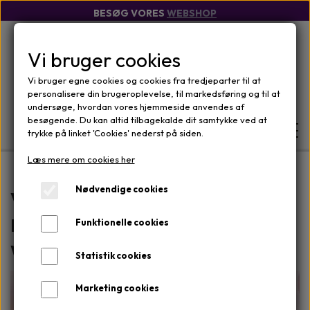
BESØG VORES
WEBSHOP
Vi bruger cookies
Vi bruger egne cookies og cookies fra tredjeparter til at
personalisere din brugeroplevelse, til markedsføring og til at
undersøge, hvordan vores hjemmeside anvendes af
besøgende. Du kan altid tilbagekalde dit samtykke ved at
trykke på linket 'Cookies' nederst på siden.
Læs mere om cookies her
FORSIDE
Nødvendige cookies
Velkommen til Clinique Unique
Horsens og BodyCare Randers
Funktionelle cookies
WEBSHOP
Webshop
MÆRKER
Statistik cookies
OM
ANSIGTSPLEJE
OM KLINIKKEN
Marketing cookies
KONTAKT