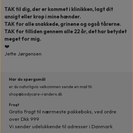
TAK til dig, der er kommet i klinikken, lagt dit
ansigt eller krop i mine hænder.
TAK for alle snakkede, grinene og også tårerne.
TAK for tilliden gennem alle 22 år, det har betydet
meget for mig.
❤️
Jette Jørgensen
Har du spørgsmål
er du naturligvis velkommen
sende en mail til:
shop@bodycare-randers.dk
Fragt
Gratis fragt til nærmeste pakkeboks, ved ordre
over Dkk 999
Vi sender udelukkende til adresser i Danmark