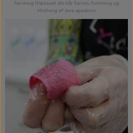
farvning (tilpasset din hår farve), formning og
tilretning af dine øjenbryn