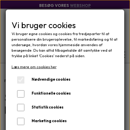
BESØG VORES
WEBSHOP
Vi bruger cookies
Vi bruger egne cookies og cookies fra tredjeparter til at
personalisere din brugeroplevelse, til markedsføring og til at
undersøge, hvordan vores hjemmeside anvendes af
besøgende. Du kan altid tilbagekalde dit samtykke ved at
trykke på linket 'Cookies' nederst på siden.
Læs mere om cookies her
FORSIDE
Nødvendige cookies
Forside
Salgs- og leveringsbetingelser
Salgs- og
Funktionelle cookies
WEBSHOP
MÆRKER
leveringsbetingelser
Statistik cookies
OM
ANSIGTSPLEJE
OM KLINIKKEN
Marketing cookies
KONTAKT