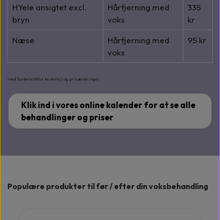
HYele ansigtet excl.
Hårfjerning med
335
bryn
voks
kr
Næse
Hårfjerning med
95 kr
voks
med forbeholdfor tastefejl og prisændringer
Klik ind i vores online kalender for at se alle
behandlinger og priser
Populære produkter til før / efter din voksbehandling