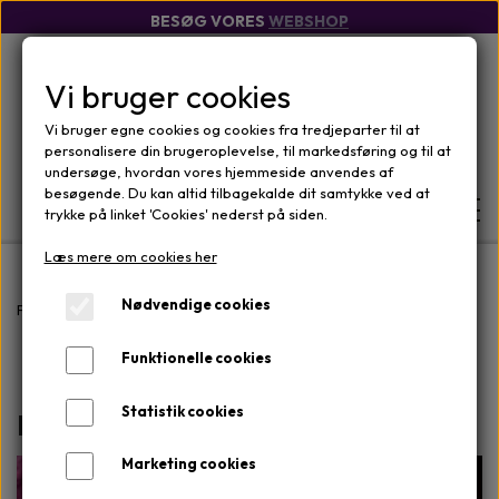
BESØG VORES
WEBSHOP
Vi bruger cookies
Vi bruger egne cookies og cookies fra tredjeparter til at
personalisere din brugeroplevelse, til markedsføring og til at
undersøge, hvordan vores hjemmeside anvendes af
besøgende. Du kan altid tilbagekalde dit samtykke ved at
trykke på linket 'Cookies' nederst på siden.
Læs mere om cookies her
FORSIDE
Nødvendige cookies
Forside
Voksbehandlinger
Voksbehandling ansigt
Funktionelle cookies
WEBSHOP
MÆRKER
Statistik cookies
OM
Hårfjerning ansigt
ANSIGTSPLEJE
OM KLINIKKEN
Marketing cookies
KONTAKT