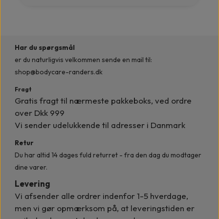
Har du spørgsmål
er du naturligvis velkommen
sende en mail til:
shop@bodycare-randers.dk
Fragt
Gratis fragt til nærmeste pakkeboks, ved ordre
over Dkk 999
Vi sender udelukkende til adresser i Danmark
Retur
Du har altid 14 dages fuld returret - fra den dag du modtager
dine varer.
Levering
Vi afsender alle ordrer indenfor
1-5 hverdage,
men vi gør opmærksom på, at leveringstiden er