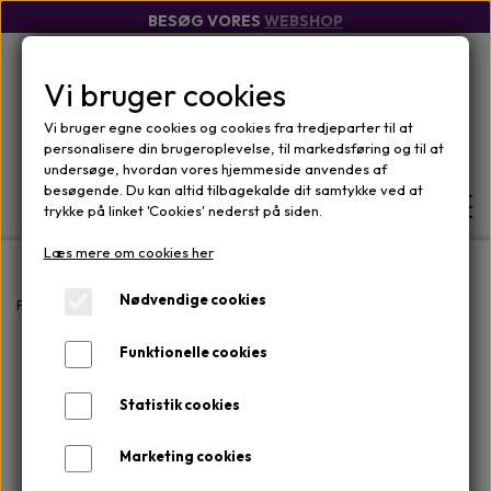
BESØG VORES
WEBSHOP
Vi bruger cookies
Vi bruger egne cookies og cookies fra tredjeparter til at
personalisere din brugeroplevelse, til markedsføring og til at
undersøge, hvordan vores hjemmeside anvendes af
besøgende. Du kan altid tilbagekalde dit samtykke ved at
trykke på linket 'Cookies' nederst på siden.
Læs mere om cookies her
FORSIDE
Nødvendige cookies
Forside
Mærker
Rosalique
Rosalique 3 i 1 - 30 ml
Funktionelle cookies
WEBSHOP
MÆRKER
Statistik cookies
OM
ANSIGTSPLEJE
OM KLINIKKEN
Marketing cookies
KONTAKT