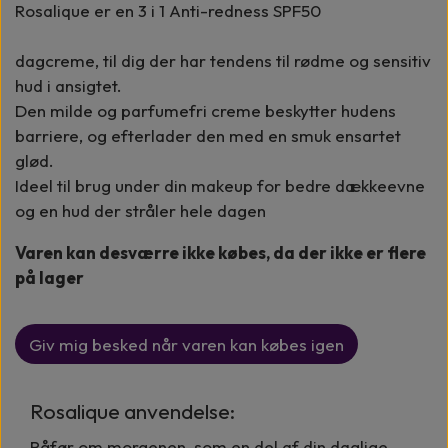
Rosalique er en 3 i 1
Anti-redness SPF50
dagcreme, til dig der har tendens til rødme og sensitiv
hud i ansigtet.
Den milde og parfumefri creme beskytter hudens
barriere, og efterlader den med en smuk ensartet
glød.
Ideel til brug under din makeup for bedre dækkeevne
og en hud der stråler hele dagen
Varen kan desværre ikke købes, da der ikke er flere
på lager
Giv mig besked når varen kan købes igen
Rosalique anvendelse:
Påfør om morgenen, som en del af din daglige