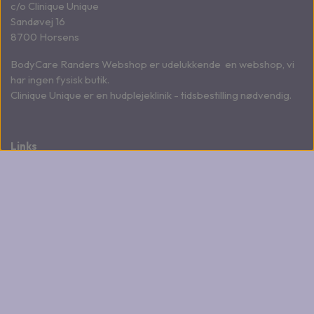
c/o Clinique Unique
Sandøvej 16
8700 Horsens
BodyCare Randers Webshop er udelukkende en webshop, vi
har ingen fysisk butik.
Clinique Unique er en hudplejeklinik - tidsbestilling nødvendig.
Links
Salgs- og leveringsbetingelser
Fortrydelse og reklamation
Om klinikken
Kontakt
Cookies
Produkter
Har du brug for hjælp ?