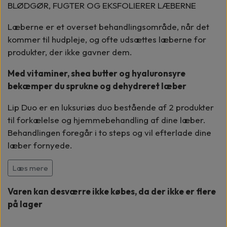
BLØDGØR, FUGTER OG EKSFOLIERER LÆBERNE
Læberne er et overset behandlingsområde, når det
kommer til hudpleje, og ofte udsættes læberne for
produkter, der ikke gavner dem.
Med vitaminer, shea butter og hyaluronsyre
bekæmper du sprukne og dehydreret læber
Lip Duo er en luksuriøs duo bestående af 2 produkter
til forkælelse og hjemmebehandling af dine læber.
Behandlingen foregår i to steps og vil efterlade dine
læber fornyede.
LIP POLISH hjælper med at glatte og hydrere dine
Læs mere
læber gennem peeling, og efterlader dem med en
Varen kan desværre ikke købes, da der ikke er flere
sund glød.
på lager
YOUTH LIP ELIXIR udglatter og hydrerer synligt dine
læber ved at
forbedre, blødgøre og plumpe læbernes