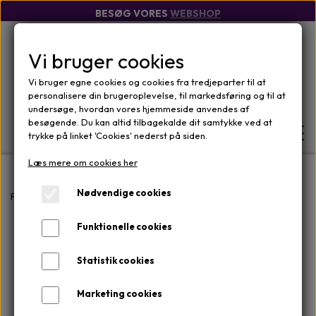
BESØG VORES
WEBSHOP
Vi bruger cookies
Vi bruger egne cookies og cookies fra tredjeparter til at
personalisere din brugeroplevelse, til markedsføring og til at
undersøge, hvordan vores hjemmeside anvendes af
besøgende. Du kan altid tilbagekalde dit samtykke ved at
trykke på linket 'Cookies' nederst på siden.
Læs mere om cookies her
FORSIDE
Nødvendige cookies
Forside
Mærker
iS CLINICAL
Lip Duo
Funktionelle cookies
WEBSHOP
MÆRKER
Statistik cookies
OM
ANSIGTSPLEJE
OM KLINIKKEN
Marketing cookies
KONTAKT