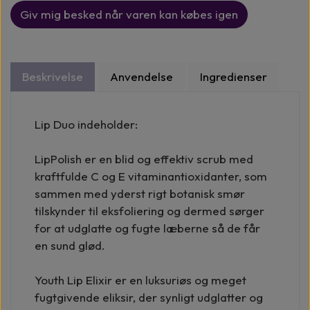
Giv mig besked når varen kan købes igen
udseende
Giver naturligt fyldige, eksfolierende og fugtige
læber i to klinisk dokumenterede trin.
Beskrivelse
Anvendelse
Ingredienser
Lip Duo indeholder:
LipPolish er en blid og effektiv scrub med
kraftfulde C og E vitaminantioxidanter, som
sammen med yderst rigt botanisk smør
tilskynder til eksfoliering og dermed sørger
for at udglatte og fugte læberne så de får
en sund glød.
Youth Lip Elixir er en luksuriøs og meget
fugtgivende eliksir, der synligt udglatter og