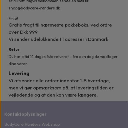
er du naturligvis velkommen
sende en mail til:
shop@bodycare-randers.dk
Fragt
Gratis fragt til nærmeste pakkeboks, ved ordre
over Dkk 999
Vi sender udelukkende til adresser i Danmark
Retur
Du har altid 14 dages fuld returret - fra den dag du modtager
dine varer.
Levering
Vi afsender alle ordrer indenfor
1-5 hverdage,
men vi gør opmærksom på, at leveringstiden er
vejledende og at den kan være længere.
Kontaktoplysninger
BodyCare Randers Webshop