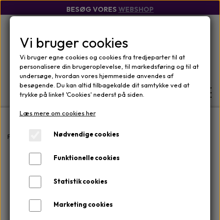
BESØG VORES
WEBSHOP
Vi bruger cookies
Vi bruger egne cookies og cookies fra tredjeparter til at
personalisere din brugeroplevelse, til markedsføring og til at
undersøge, hvordan vores hjemmeside anvendes af
besøgende. Du kan altid tilbagekalde dit samtykke ved at
trykke på linket 'Cookies' nederst på siden.
Læs mere om cookies her
FORSIDE
Nødvendige cookies
Forside
Mærker
iS CLINICAL
Cream Cleanser 120 ml
Funktionelle cookies
WEBSHOP
MÆRKER
Statistik cookies
OM
ANSIGTSPLEJE
OM KLINIKKEN
Marketing cookies
KONTAKT