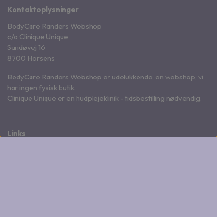
Kontaktoplysninger
BodyCare Randers Webshop
c/o Clinique Unique
Sandøvej 16
8700 Horsens
BodyCare Randers Webshop er udelukkende en webshop, vi
har ingen fysisk butik.
Clinique Unique er en hudplejeklinik - tidsbestilling nødvendig.
Links
Salgs- og leveringsbetingelser
Fortrydelse og reklamation
Om klinikken
Kontakt
Cookies
Produkter