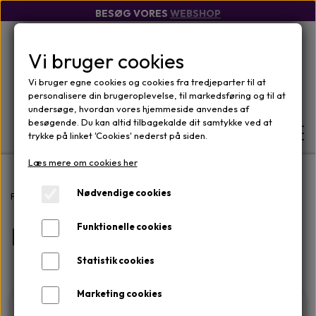
BESØG VORES
WEBSHOP
Vi bruger cookies
Vi bruger egne cookies og cookies fra tredjeparter til at
personalisere din brugeroplevelse, til markedsføring og til at
undersøge, hvordan vores hjemmeside anvendes af
besøgende. Du kan altid tilbagekalde dit samtykke ved at
trykke på linket 'Cookies' nederst på siden.
Læs mere om cookies her
FORSIDE
Nødvendige cookies
Forside
Mærker
Osmosis Skincare
Facial Tools
Facial Tools
Funktionelle cookies
WEBSHOP
MÆRKER
Statistik cookies
OM
ANSIGTSPLEJE
OM KLINIKKEN
Marketing cookies
KONTAKT