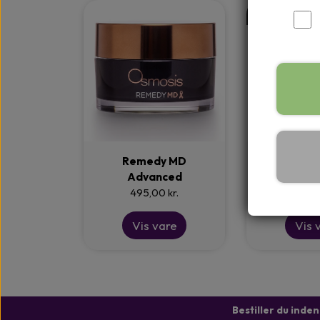
SOLBESKYTTELSE
UDGÅET
MAKEUP
HELSE
TILBUD
GAVE-SÆT
Remedy MD
Remedy He
Advanced
30
495,00 kr.
425,0
Vis vare
Vis 
Bestiller du inde