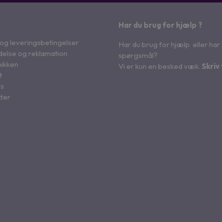
Har du brug for hjælp ?
 og leveringsbetingelser
Har du brug for hjælp eller har
delse og reklamation
spørgsmål?
nikken
Vi er kun en besked væk.
Skriv 
t
es
ter