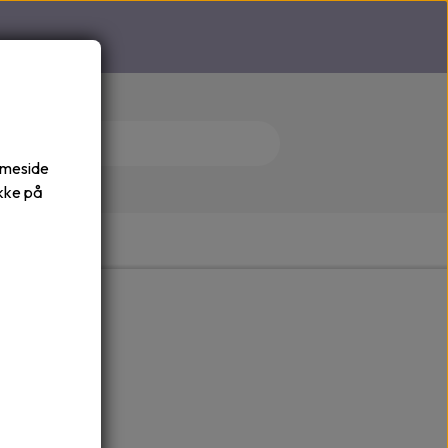
emmeside
ykke på
INGER