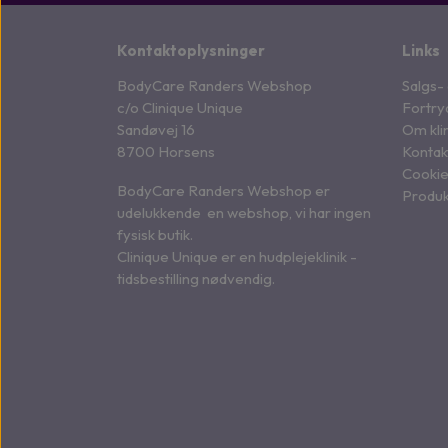
Kontaktoplysninger
Links
BodyCare Randers Webshop
Salgs-
c/o Clinique Unique
Fortry
Sandøvej 16
Om kli
8700 Horsens
Kontak
Cooki
BodyCare Randers Webshop er
Produk
udelukkende en webshop, vi har ingen
fysisk butik.
Clinique Unique er en hudplejeklinik -
tidsbestilling nødvendig.