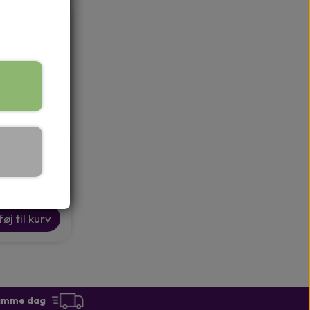
Mango Mask
 ml
00 kr.
føj til kurv
e samme dag