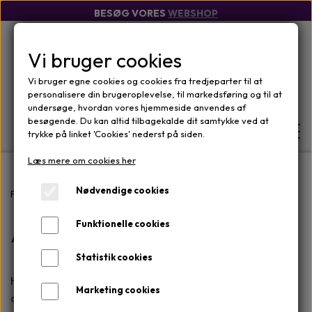
BESØG VORES
WEBSHOP
Vi bruger cookies
Vi bruger egne cookies og cookies fra tredjeparter til at
personalisere din brugeroplevelse, til markedsføring og til at
undersøge, hvordan vores hjemmeside anvendes af
besøgende. Du kan altid tilbagekalde dit samtykke ved at
trykke på linket 'Cookies' nederst på siden.
Læs mere om cookies her
FORSIDE
Nødvendige cookies
Forside
Mærker
Osmosis Skincare
A-vitamin Serum
A-vitamin Serum
Funktionelle cookies
WEBSHOP
MÆRKER
Statistik cookies
OM
Har du fået at vide, at du skal bruge A-vitamin i din
ANSIGTSPLEJE
OM KLINIKKEN
Marketing cookies
KONTAKT
daglige hudplejerutine, men ved ikke hvor du skal