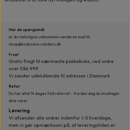
Har du spørgsmål
er du naturligvis velkommen
sende en mail til:
shop@bodycare-randers.dk
Fragt
Gratis fragt til nærmeste pakkeboks, ved ordre
over Dkk 999
Vi sender udelukkende til adresser i Danmark
Retur
Du har altid 14 dages fuld returret - fra den dag du modtager
dine varer.
Levering
Vi afsender alle ordrer indenfor
1-5 hverdage,
men vi gør opmærksom på, at leveringstiden er