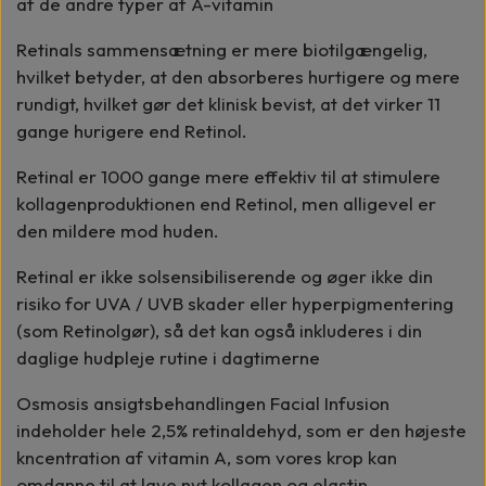
af de andre typer af A-vitamin
Retinals sammensætning er mere biotilgængelig,
hvilket betyder, at den absorberes hurtigere og mere
rundigt, hvilket gør det klinisk bevist, at det virker 11
gange hurigere end Retinol.
Retinal er 1000 gange mere effektiv til at stimulere
kollagenproduktionen end Retinol, men alligevel er
den mildere mod huden.
Retinal er ikke solsensibiliserende og øger ikke din
risiko for UVA / UVB skader eller hyperpigmentering
(som Retinolgør), så det kan også inkluderes i din
daglige hudpleje rutine i dagtimerne
Osmosis ansigtsbehandlingen Facial Infusion
indeholder hele 2,5% retinaldehyd, som er den højeste
kncentration af vitamin A, som vores krop kan
omdanne til at lave nyt kollagen og elastin.